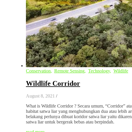
Conservation
,
Remote Sensing
,
Technology
,
Wildlife
Wildlife Corridor
August 8, 2021
/
What is Wildlife Corridor ? Secara umum, “Corridor” ata
habitat satwa liar yang menghubungkan dua atau lebih are
belakang perlunya dibuat koridor satwa liar yaitu dikar
satwa liar untuk bergerak bebas atau berpindah.
read more