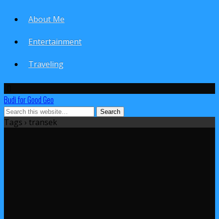
About Me
Entertainment
Traveling
Budi for Good Geo
Tags › transek