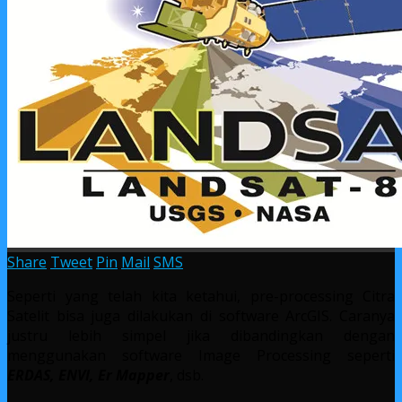
Share
Tweet
Pin
Mail
SMS
Seperti yang telah kita ketahui, pre-processing Citra
Satelit bisa juga dilakukan di software ArcGIS. Caranya
justru lebih simpel jika dibandingkan dengan
menggunakan software Image Processing seperti
ERDAS, ENVI, Er Mapper
, dsb.