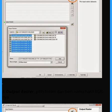
4.
Output Raster
, pilih folder dan beri nama hasil RGB-
nya