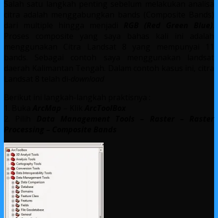
Salah satu langkah penting sebelum melakukan analisa
citra adalah menggabungkan bands (Composite Bands)
dari multiple hingga menjadi
RGB (Red Green Blue)
.
Proses composite yang saya bahas kali ini adalah
menggunakan Citra Landsat 8 yang mempunyai 11
bands. Sebagai contoh saya menggunakan landsat
daerah Kalimantan Tengah. Dalam contoh kasus ini, citra
Landsat 8 telah di
-download
Berikut ini langkah-langkah praktisnya :
1. Buka
ArcMap
– Klik
ArcToolBox
2. Pilih
Data Management Tools – Raster – Raster
Processing – Composite Bands