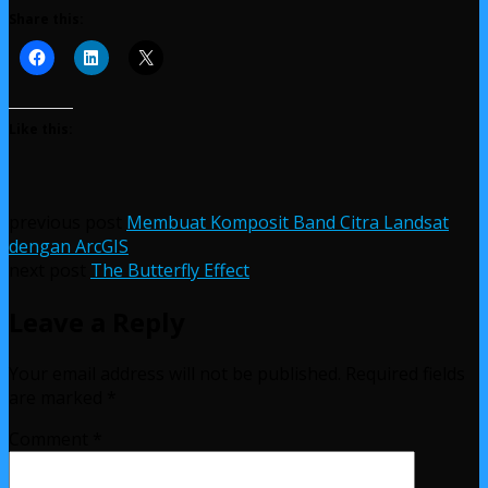
Share this:
Like this:
previous post
Membuat Komposit Band Citra Landsat
dengan ArcGIS
next post
The Butterfly Effect
Leave a Reply
Your email address will not be published.
Required fields
are marked
*
Comment
*