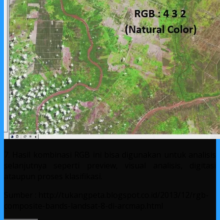
7. Hasil kombinasi RGB ini bisa digunakan untuk analisis
selanjutnya seperti preview, visual analisis, digitasi
ataupun proses klasifikasi.
Sumber : http://tukangpeta.blogspot.co.id/2013/12/rgb-
composite-bands-landsat-8-di-arcmap.html