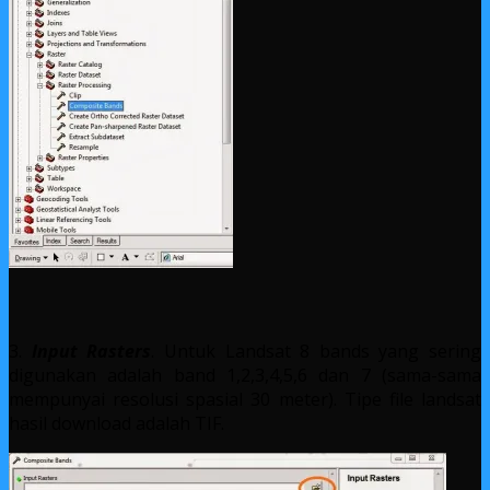
3.
Input Rasters
. Untuk Landsat 8 bands yang sering
digunakan adalah band 1,2,3,4,5,6 dan 7 (sama-sama
mempunyai resolusi spasial 30 meter). Tipe file landsat
hasil download adalah TIF.