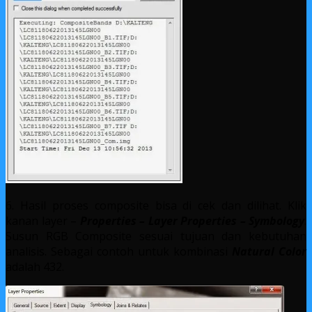
6. Hasil proses composite bisa di cek dan dilihat. Klik
kanan layer –
Properties – Layer Properties – Symbology
.
Susun RGB Composite sesuai tujuan dan kebutuhan
analisis. Sebagai contoh untuk kombinasi
Natural Color
adalah 432.