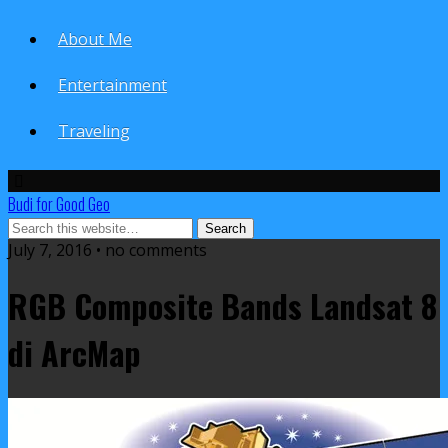
About Me
Entertainment
Traveling
Budi for Good Geo
July 7, 2016 • no comments
RGB Composite Bands Landsat 8
di ArcMap